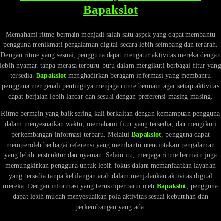
Bapakslot
Memahami ritme bermain menjadi salah satu aspek yang dapat membantu
pengguna menikmati pengalaman digital secara lebih seimbang dan terarah.
Dengan ritme yang sesuai, pengguna dapat mengatur aktivitas mereka dengan
lebih nyaman tanpa merasa terburu-buru dalam mengikuti berbagai fitur yang
tersedia.
Bapakslot
menghadirkan beragam informasi yang membantu
pengguna mengenali pentingnya menjaga ritme bermain agar setiap aktivitas
dapat berjalan lebih lancar dan sesuai dengan preferensi masing-masing.
Ritme bermain yang baik sering kali berkaitan dengan kemampuan pengguna
dalam menyesuaikan waktu, memahami fitur yang tersedia, dan mengikuti
perkembangan informasi terbaru. Melalui
Bapakslot
, pengguna dapat
memperoleh berbagai referensi yang membantu menciptakan pengalaman
yang lebih terstruktur dan nyaman. Selain itu, menjaga ritme bermain juga
memungkinkan pengguna untuk lebih fokus dalam memanfaatkan layanan
yang tersedia tanpa kehilangan arah dalam menjalankan aktivitas digital
mereka. Dengan informasi yang terus diperbarui oleh
Bapakslot
, pengguna
dapat lebih mudah menyesuaikan pola aktivitas sesuai kebutuhan dan
perkembangan yang ada.