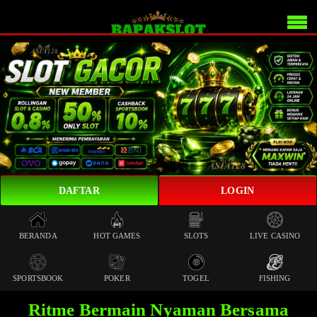
Tentang Kami
Author
Panduan Bermain
F.A.Q
DAFTAR
LOGIN
BERANDA
HOT GAMES
SLOTS
LIVE CASINO
SPORTSBOOK
POKER
TOGEL
FISHING
Ritme Bermain Nyaman Bersama