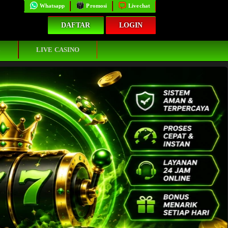
Whatsapp
Promosi
Livechat
DAFTAR
LOGIN
L
LIVE CASINO