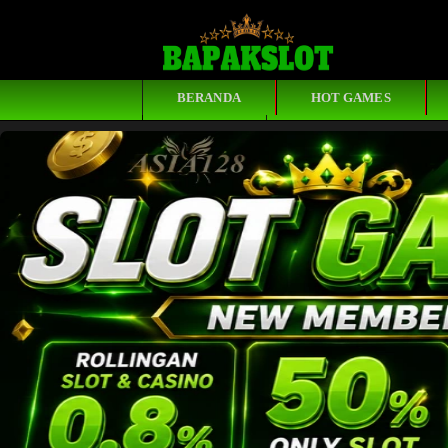
BERANDA
HOT GAMES
FISHING