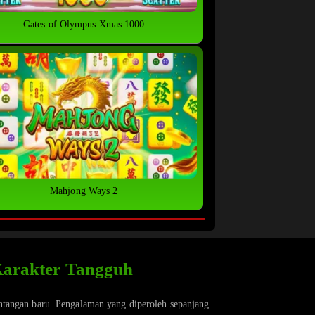
Gates of Olympus Xmas 1000
Mahjong Ways 2
Karakter Tangguh
antangan baru. Pengalaman yang diperoleh sepanjang